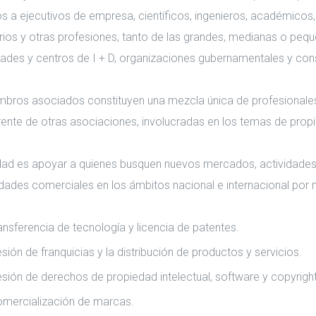
 a ejecutivos de empresa, científicos, ingenieros, académicos
rios y otras profesiones, tanto de las grandes, medianas o peq
dades y centros de I + D, organizaciones gubernamentales y cons
bros asociados constituyen una mezcla única de profesionales t
rente de otras asociaciones, involucradas en los temas de propie
idad es apoyar a quienes busquen nuevos mercados, actividades
dades comerciales en los ámbitos nacional e internacional por 
ansferencia de tecnología y licencia de patentes.
sión de franquicias y la distribución de productos y servicios.
sión de derechos de propiedad intelectual, software y copyright
omercialización de marcas.