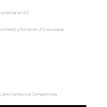
 potencial en LES.
nocimiento y formación LES necesarias.
nio Lopez-Carrascosa Comajuncosas