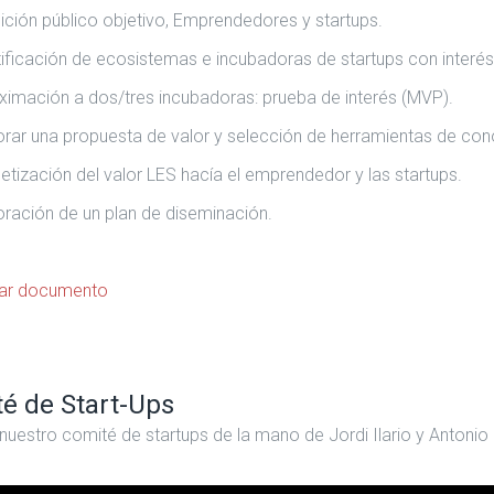
nición público objetivo, Emprendedores y startups.
tificación de ecosistemas e incubadoras de startups con interés
ximación a dos/tres incubadoras: prueba de interés (MVP).
orar una propuesta de valor y selección de herramientas de co
etización del valor LES hacía el emprendedor y las startups.
oración de un plan de diseminación.
ar documento
é de Start-Ups
uestro comité de startups de la mano de Jordi Ilario y Anto