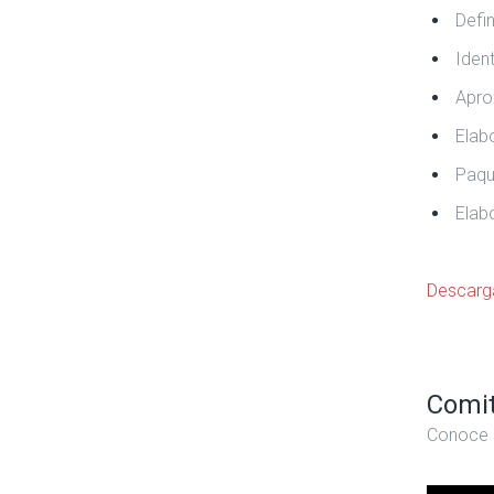
Defi
Iden
Apro
Elab
Paqu
Elab
Descarg
Comit
Conoce n