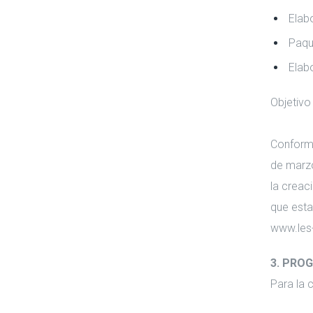
Elab
Paqu
Elab
Objetivo
Conforme
de marzo
la creac
que esta
www.les-
3. PRO
Para la 