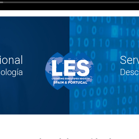
ional
Ser
ología
Desc