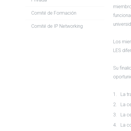
miembros
Comité de Formación
funciona
universi
Comité de IP Networking
Los miem
LES dife
Su final
oportuni
La tr
La ce
La ce
La c