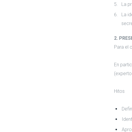
La pr
La id
secre
2. PRE
Para el 
En parti
(experto
Hitos
Defi
Iden
Apro