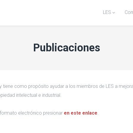
LES
Com
Publicaciones
e y tiene como propósito ayudar a los miembros de LES a mejora
iedad intelectual e industrial.
 formato electrónico presionar
en este enlace
.