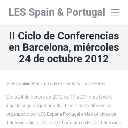
LES Spain & Portugal
II Ciclo de Conferencias
en Barcelona, miércoles
24 de octubre 2012
24 DE OCTUBRE DE 2012
BY
LESSP
AGENDA
0 COMMENTS
El día 24 de ocubre de 2012 de 17 a 20 horas tendrá
lugar la segunda jornada del II Ciclo de Conferencias
organizado por LES España Portugal en las oficinas de
Telefónica Digital (Patent Office), sita en Edifici Telefónica