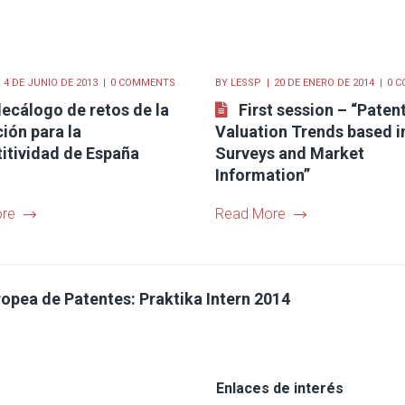
4 DE JUNIO DE 2013
0 COMMENTS
BY
LESSP
20 DE ENERO DE 2014
0 
ecálogo de retos de la
First session – “Paten
ión para la
Valuation Trends based i
itividad de España
Surveys and Market
Information”
re
Read More
pea de Patentes: Praktika Intern 2014
Enlaces de interés