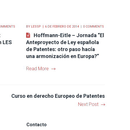
COMMENTS
BY
LESSP
6 DE FEBRERO DE 2014
0 COMMENTS
t
Hoffmann-Eitle – Jornada “El
n LES
Anteproyecto de Ley española
de Patentes: otro paso hacía
una armonización en Europa?”
Read More
Curso en derecho Europeo de Patentes
Next Post
Contacto