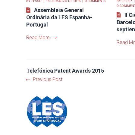
BY
LESSP
18 DE MARZO DE 2016
0 COMMENTS
BY
LESSP
0 COMMEN
Assembleia General
II C
Ordinária da LES Espanha-
Barcelo
Portugal
septie
Read More
Read Mo
Telefónica Patent Awards 2015
Previous Post