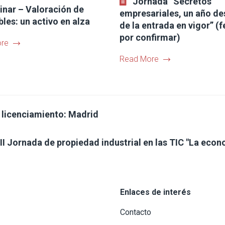
Jornada “Secretos
nar – Valoración de
empresariales, un año d
bles: un activo en alza
de la entrada en vigor” (
por confirmar)
re
Read More
 licenciamiento: Madrid
II Jornada de propiedad industrial en las TIC "La econo
Enlaces de interés
Contacto