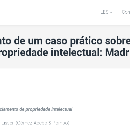
LES
Com
to de um caso prático sobr
ropriedade intelectual: Madr
ciamento de propriedade intelectual
uel Lissén (Gómez-Acebo & Pombo)