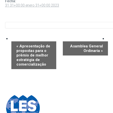
Fecha:
31 31+00:00 enero 31+00:00 2023
N
a
«
Apresentação de
Asamblea General
propostas para o
Ordinaria
»
v
prêmio de melhor
e
estratégia de
comercialização
g
a
c
i
ó
n
d
e