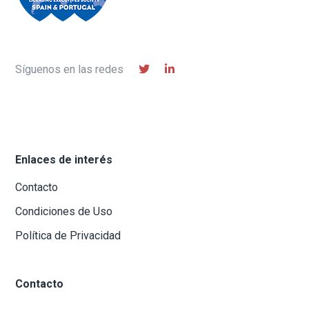
l
E
v
e
Síguenos en las redes
n
t
o
Enlaces de interés
Contacto
Condiciones de Uso
Política de Privacidad
Contacto