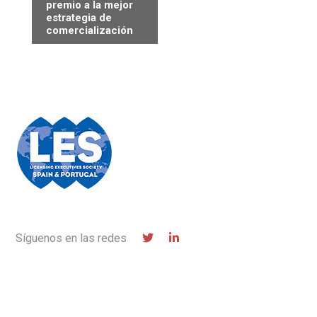
e
premio a la mejor
estrategia de
g
comercialización
a
c
i
ó
n
d
e
l
E
v
e
Síguenos en las redes
n
t
o