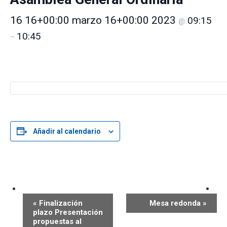
16 16+00:00 marzo 16+00:00 2023
09:15
@
10:45
–
Añadir al calendario
N
a
«
Finalización
Mesa redonda
»
plazo Presentación
v
propuestas al