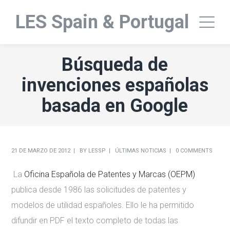
LES Spain & Portugal
Búsqueda de
invenciones españolas
basada en Google
21 DE MARZO DE 2012
BY
LESSP
ÚLTIMAS NOTICIAS
0 COMMENTS
La
Oficina Española de Patentes y Marcas (OEPM)
publica desde 1986 las solicitudes de patentes y
modelos de utilidad españoles. Ello le ha permitido
difundir en PDF el texto completo de todas las