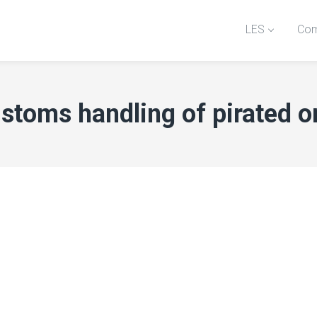
LES
Com
ustoms handling of pirated o