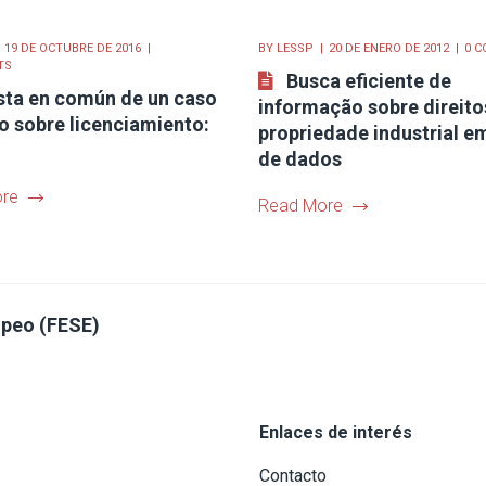
19 DE OCTUBRE DE 2016
BY
LESSP
20 DE ENERO DE 2012
0 
TS
Busca eficiente de
sta en común de un caso
informação sobre direito
o sobre licenciamiento:
propriedade industrial e
de dados
re
Read More
opeo (FESE)
Enlaces de interés
Contacto