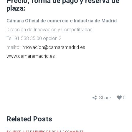
Precio, forma de pago y reserva de
plaza:
Cámara Oficial de comercio e Industria de Madrid
Dirección de Innovación y Competitividad
Tel: 91 538 35 00 opción 2
mailto:
innovacion@camaramadrid.es
www.camaramadrid.es
Share
0
Related Posts
BY
LESSP
17 DE ENERO DE 2014
0 COMMENTS