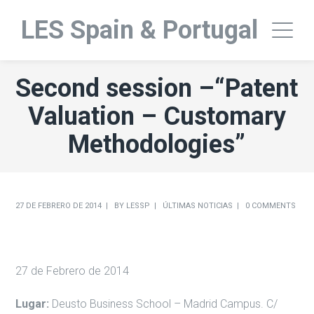
LES Spain & Portugal
Second session –“Patent
Valuation – Customary
Methodologies”
27 DE FEBRERO DE 2014
BY
LESSP
ÚLTIMAS NOTICIAS
0 COMMENTS
27 de Febrero de 2014
Lugar:
Deusto Business School – Madrid Campus. C/