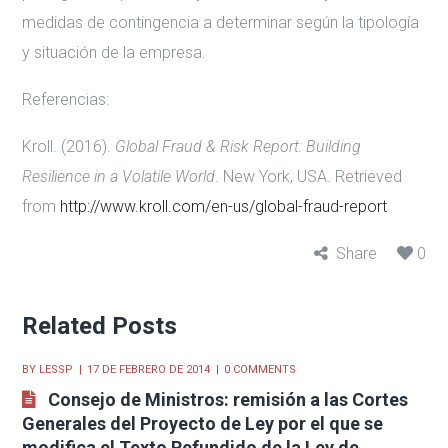
medidas de contingencia a determinar según la tipología
y situación de la empresa.
Referencias:
Kroll. (2016).
Global Fraud & Risk Report: Building
Resilience in a Volatile World
. New York, USA. Retrieved
from
http://www.kroll.com/en-us/global-fraud-report
Share
0
Related Posts
BY
LESSP
17 DE FEBRERO DE 2014
0 COMMENTS
Consejo de Ministros: remisión a las Cortes
Generales del Proyecto de Ley por el que se
modifica el Texto Refundido de la Ley de