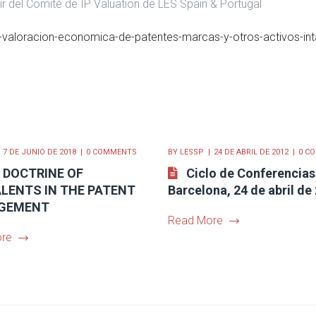
r del Comité de IP Valuation de LES Spain & Portugal
as-valoracion-economica-de-patentes-marcas-y-otros-activos-i
7 DE JUNIO DE 2018
0 COMMENTS
BY
LESSP
24 DE ABRIL DE 2012
0 C
 DOCTRINE OF
Ciclo de Conferencias
LENTS IN THE PATENT
Barcelona, 24 de abril de
NGEMENT
Read More
re