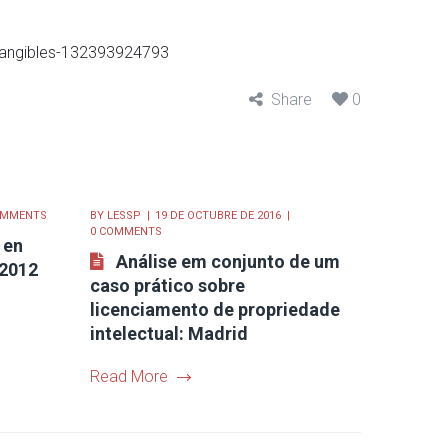
ntangibles-132393924793
Share
0
OMMENTS
BY
LESSP
19 DE OCTUBRE DE 2016
0 COMMENTS
 en
Análise em conjunto de um
 2012
caso prático sobre
licenciamento de propriedade
intelectual: Madrid
Read More