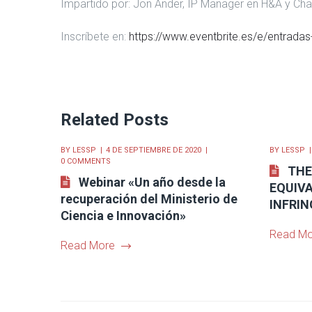
Impartido por: Jon Ander, IP Manager en H&A y Chai
Inscríbete en:
https://www.eventbrite.es/e/entrad
Related Posts
BY
LESSP
4 DE SEPTIEMBRE DE 2020
BY
LESSP
0 COMMENTS
THE
Webinar «Un año desde la
EQUIVA
recuperación del Ministerio de
INFRI
Ciencia e Innovación»
Read Mo
Read More