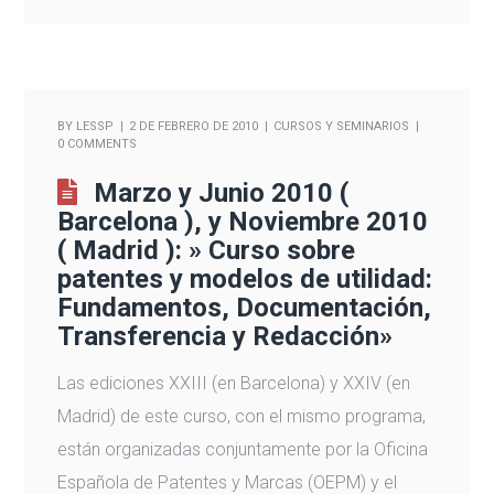
BY
LESSP
2 DE FEBRERO DE 2010
CURSOS Y SEMINARIOS
0 COMMENTS
Marzo y Junio 2010 (
Barcelona ), y Noviembre 2010
( Madrid ): » Curso sobre
patentes y modelos de utilidad:
Fundamentos, Documentación,
Transferencia y Redacción»
Las ediciones XXIII (en Barcelona) y XXIV (en
Madrid) de este curso, con el mismo programa,
están organizadas conjuntamente por la Oficina
Española de Patentes y Marcas (OEPM) y el