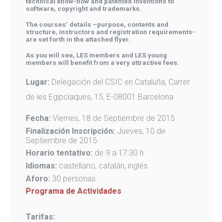
technical know-how and patented inventions to
software, copyright and trademarks.
The courses’ details –purpose, contents and
structure, instructors and registration requirements-
are set forth in the attached flyer.
As you will see, LES members and LES young
members will benefit from a very attractive fees.
Lugar:
Delegación del CSIC en Cataluña, Carrer
de les Egipcíaques, 15, E-08001 Barcelona
Fecha:
Viernes, 18 de Septiembre de 2015
Finalización Inscripción:
Jueves, 10 de
Septiembre de 2015
Horario tentativo:
de 9 a 17:30 h
Idiomas:
castellano, catalán, inglés
Aforo:
30 personas
Programa de Actividades
Tarifas: