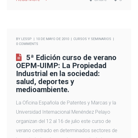
BY
LESSP
10 DE MAYO DE 2010
CURSOS Y SEMINARIOS
0 COMMENTS
5ª Edición curso de verano
OEPM-UIMP: La Propiedad
Industrial en la sociedad:
salud, deportes y
medioambiente.
La Oficina Española de Patentes y Marcas y la
Universidad Internacional Menéndez Pelayo
organizan del 12 al 16 de julio este curso de
verano centrado en determinados sectores de