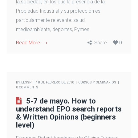
la sociedad, en los que la presencia de la
Propiedad Industrial y su protección es
particularmente relevante: salud,
medioambiente, deportes, Pymes.
Read More
Share
0
BY
LESSP
18 DE FEBRERO DE 2010
CURSOS Y SEMINARIOS
0 COMMENTS
5-7 de mayo. How to
understand EPO search reports
& Written Opinions (beginners
level)