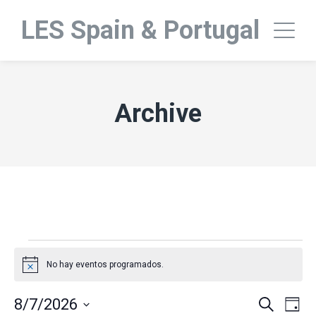
LES Spain & Portugal
Archive
Eventos en 7 07+00:00 ag
No hay eventos programados.
Aviso
N
N
8/7/2026
Buscar
Día