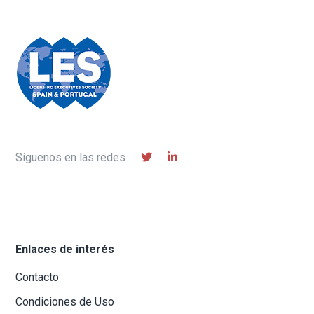
d
u
e
e
E
d
v
a
e
n
y
t
v
o
i
s
Síguenos en las redes
t
a
s
d
Enlaces de interés
e
Contacto
E
v
Condiciones de Uso