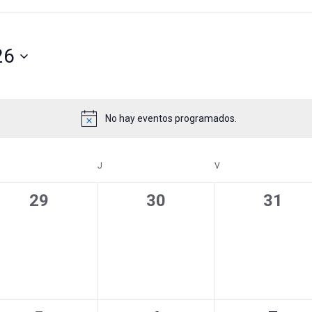
26
No hay eventos programados.
Aviso
ÉRCOLES
J
JUEVES
V
VIERNES
0
0
0
29
30
31
eventos,
eventos,
event