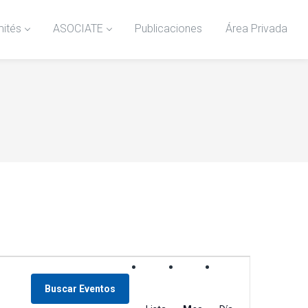
ités
ASOCIATE
Publicaciones
Área Privada
N
a
Buscar Eventos
v