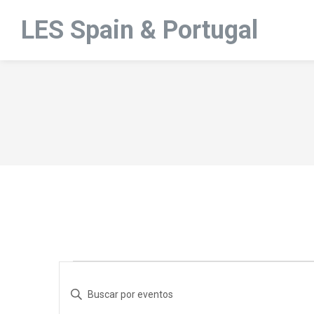
LES Spain & Portugal
Eventos
N
a
Introduce
v
la