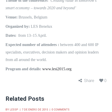
Theme of the conference:
‘Creating value in tomorrow’s
smart economy – towards 2020 and beyond’
Venue:
Brussels, Belgium
Organized by:
LES Benelux
Dates:
from 13–15 April.
Expected number of attendees :
between 400 and 600 IP
specialists, executives, decision makers and opinion leaders
from all around the world.
Program and details:
www.lesi2015.org
Share
0
Related Posts
BY
LESSP
7 DE ENERO DE 2015
0 COMMENTS