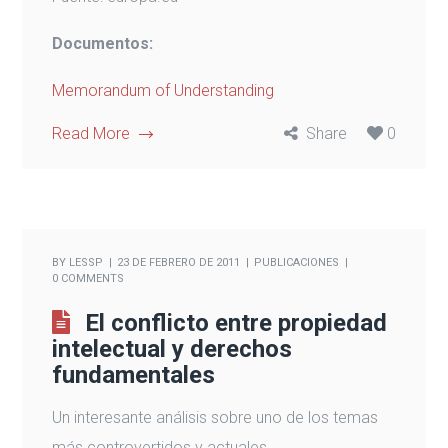
Documentos:
Memorandum of Understanding
Read More
Share
0
BY
LESSP
23 DE FEBRERO DE 2011
PUBLICACIONES
0 COMMENTS
El conflicto entre propiedad
intelectual y derechos
fundamentales
Un interesante análisis sobre uno de los temas
más controvertidos y actuales.