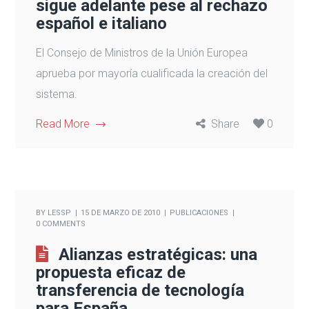
sigue adelante pese al rechazo
español e italiano
El Consejo de Ministros de la Unión Europea
aprueba por mayoría cualificada la creación del
sistema.
Read More
Share
0
BY
LESSP
15 DE MARZO DE 2010
PUBLICACIONES
0 COMMENTS
Alianzas estratégicas: una
propuesta eficaz de
transferencia de tecnología
para España