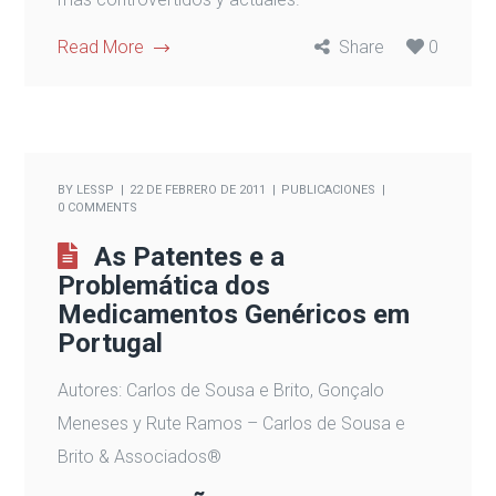
Read More
Share
0
BY
LESSP
22 DE FEBRERO DE 2011
PUBLICACIONES
0 COMMENTS
As Patentes e a
Problemática dos
Medicamentos Genéricos em
Portugal
Autores: Carlos de Sousa e Brito, Gonçalo
Meneses y Rute Ramos – Carlos de Sousa e
Brito & Associados®