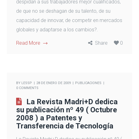
despidan a sus trabajadores mejor cualificados,
de que no se deshagan de su talento, de su
capacidad de innovar, de competir en mercados
globales y adaptarse a los cambios?.
Read More
Share
0
BY
LESSP
28 DE ENERO DE 2009
PUBLICACIONES
0 COMMENTS
La Revista Madri+D dedica
su publicación nº 49 ( Octubre
2008 ) a Patentes y
Transferencia de Tecnología