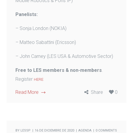
Mobile Robotics & Pons IP)
Panelists:
– Sonja London (NOKIA)
– Matteo Sabattini (Ericsson)
– John Carney (LES USA & Automotive Sector)
Free to LES members & non-members
.
Register
HERE
Read More
Share
0
BY
LESSP
16 DE DICIEMBRE DE 2020
AGENDA
0 COMMENTS